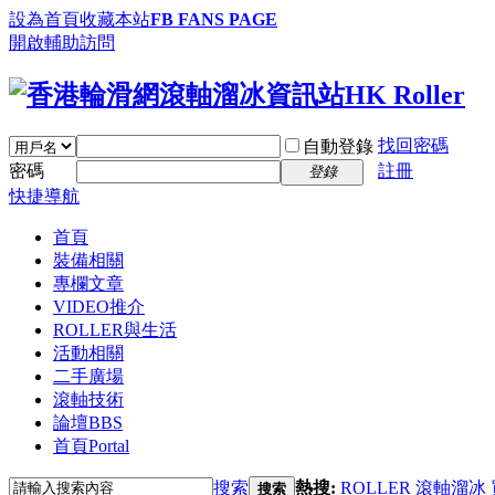
設為首頁
收藏本站
FB FANS PAGE
開啟輔助訪問
找回密碼
自動登錄
密碼
註冊
登錄
快捷導航
首頁
裝備相關
專欄文章
VIDEO推介
ROLLER與生活
活動相關
二手廣場
滾軸技術
論壇
BBS
首頁
Portal
搜索
熱搜:
ROLLER
滾軸溜冰
搜索