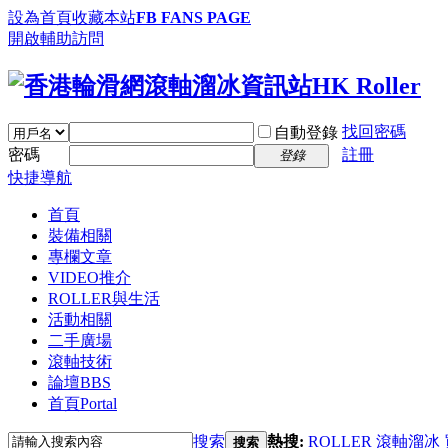
設為首頁
收藏本站
FB FANS PAGE
開啟輔助訪問
找回密碼
自動登錄
密碼
註冊
登錄
快捷導航
首頁
裝備相關
專欄文章
VIDEO推介
ROLLER與生活
活動相關
二手廣場
滾軸技術
論壇
BBS
首頁
Portal
搜索
熱搜:
ROLLER
滾軸溜冰
搜索